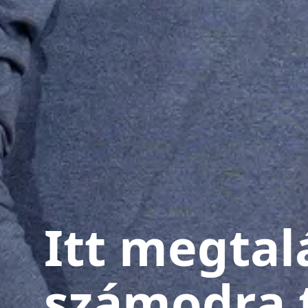
Itt megtal
számodra 