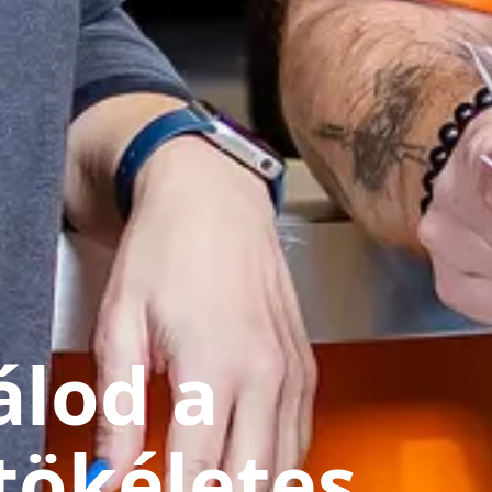
álod a
tökéletes