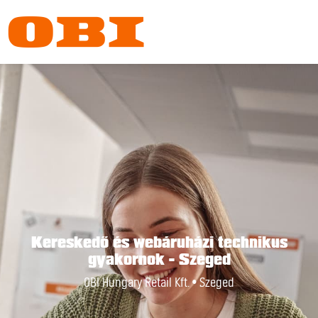
Kereskedő és webáruházi technikus
gyakornok - Szeged
OBI Hungary Retail Kft. • Szeged